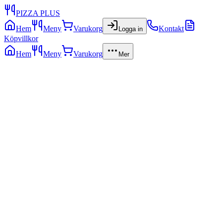
PIZZA PLUS
Hem
Meny
Varukorg
Kontakt
Logga in
Köpvillkor
Hem
Meny
Varukorg
Mer