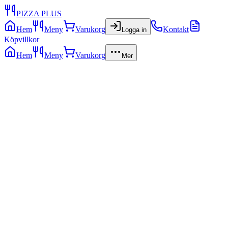
PIZZA PLUS
Hem
Meny
Varukorg
Kontakt
Logga in
Köpvillkor
Hem
Meny
Varukorg
Mer