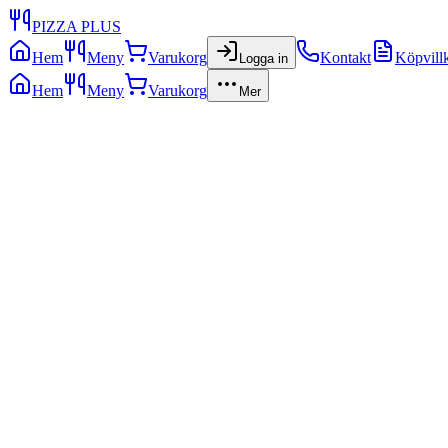
PIZZA PLUS
Hem
Meny
Varukorg
Kontakt
Köpvill
Logga in
Hem
Meny
Varukorg
Mer