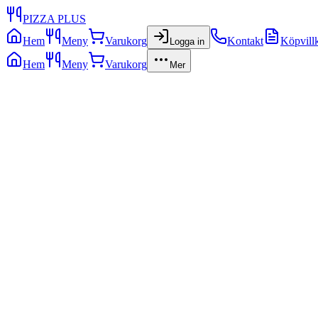
PIZZA PLUS
Hem
Meny
Varukorg
Kontakt
Köpvill
Logga in
Hem
Meny
Varukorg
Mer