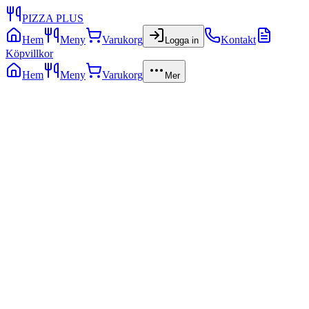
PIZZA PLUS
Hem
Meny
Varukorg
Kontakt
Logga in
Köpvillkor
Hem
Meny
Varukorg
Mer