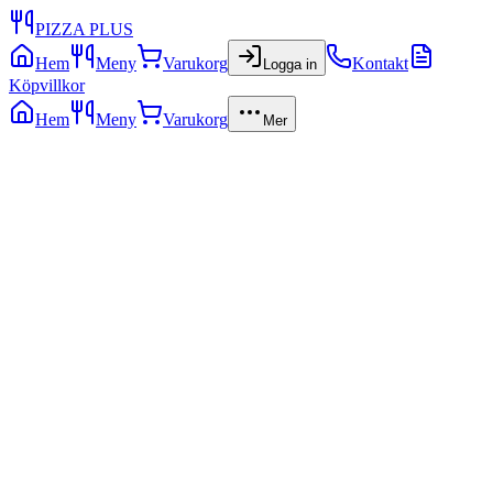
PIZZA PLUS
Hem
Meny
Varukorg
Kontakt
Logga in
Köpvillkor
Hem
Meny
Varukorg
Mer