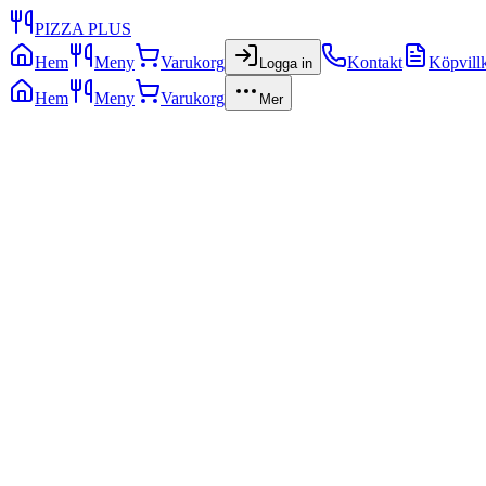
PIZZA PLUS
Hem
Meny
Varukorg
Kontakt
Köpvill
Logga in
Hem
Meny
Varukorg
Mer