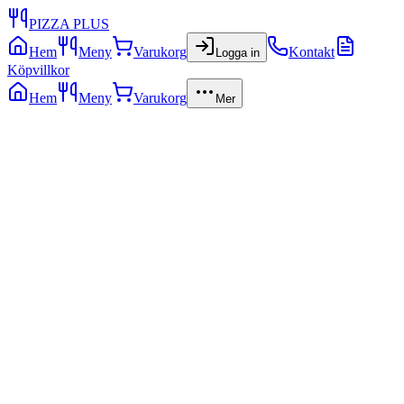
PIZZA PLUS
Hem
Meny
Varukorg
Kontakt
Logga in
Köpvillkor
Hem
Meny
Varukorg
Mer