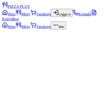
PIZZA PLUS
Hem
Meny
Varukorg
Kontakt
Logga in
Köpvillkor
Hem
Meny
Varukorg
Mer