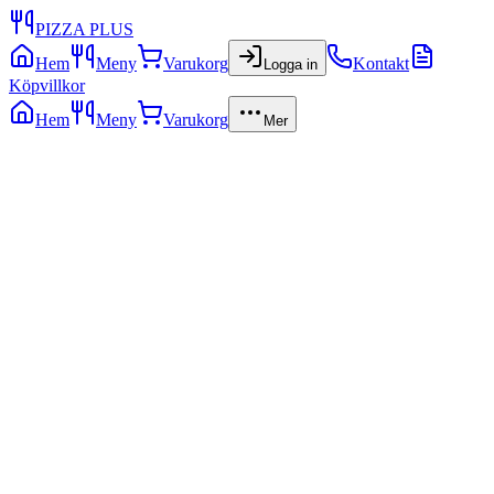
PIZZA PLUS
Hem
Meny
Varukorg
Kontakt
Logga in
Köpvillkor
Hem
Meny
Varukorg
Mer