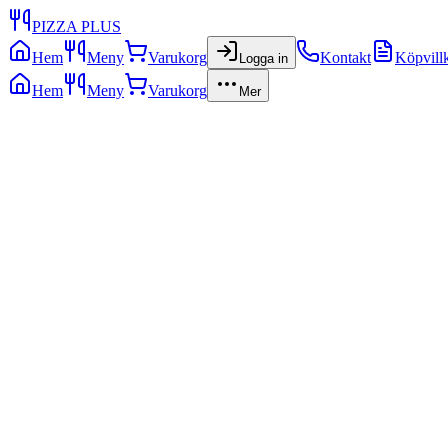
PIZZA PLUS
Hem
Meny
Varukorg
Kontakt
Köpvill
Logga in
Hem
Meny
Varukorg
Mer