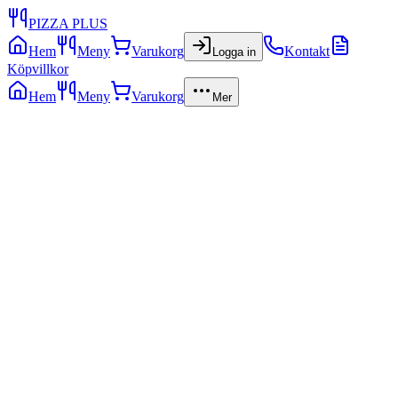
PIZZA PLUS
Hem
Meny
Varukorg
Kontakt
Logga in
Köpvillkor
Hem
Meny
Varukorg
Mer