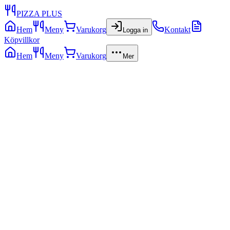
PIZZA PLUS
Hem
Meny
Varukorg
Kontakt
Logga in
Köpvillkor
Hem
Meny
Varukorg
Mer