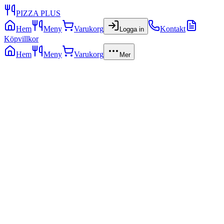
PIZZA PLUS
Hem
Meny
Varukorg
Kontakt
Logga in
Köpvillkor
Hem
Meny
Varukorg
Mer