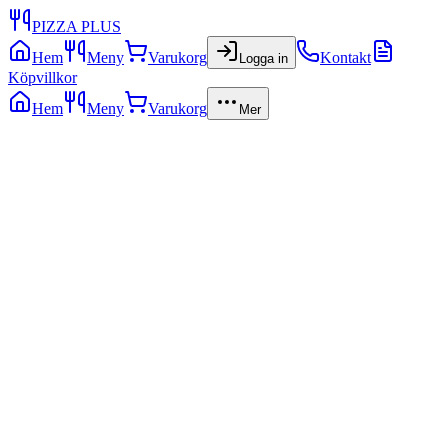
PIZZA PLUS
Hem
Meny
Varukorg
Kontakt
Logga in
Köpvillkor
Hem
Meny
Varukorg
Mer