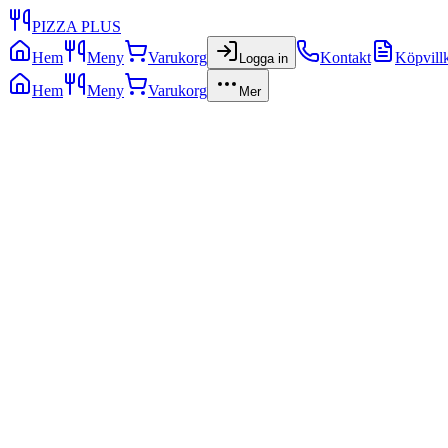
PIZZA PLUS
Hem
Meny
Varukorg
Kontakt
Köpvill
Logga in
Hem
Meny
Varukorg
Mer