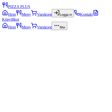
PIZZA PLUS
Hem
Meny
Varukorg
Kontakt
Logga in
Köpvillkor
Hem
Meny
Varukorg
Mer