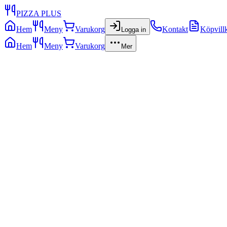
PIZZA PLUS
Hem
Meny
Varukorg
Kontakt
Köpvill
Logga in
Hem
Meny
Varukorg
Mer