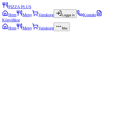
PIZZA PLUS
Hem
Meny
Varukorg
Kontakt
Logga in
Köpvillkor
Hem
Meny
Varukorg
Mer