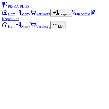
PIZZA PLUS
Hem
Meny
Varukorg
Kontakt
Logga in
Köpvillkor
Hem
Meny
Varukorg
Mer