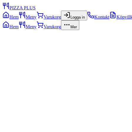
PIZZA PLUS
Hem
Meny
Varukorg
Kontakt
Köpvill
Logga in
Hem
Meny
Varukorg
Mer