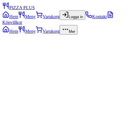
PIZZA PLUS
Hem
Meny
Varukorg
Kontakt
Logga in
Köpvillkor
Hem
Meny
Varukorg
Mer