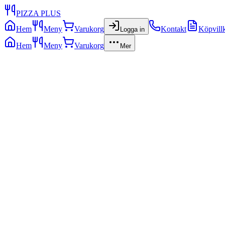
PIZZA PLUS
Hem
Meny
Varukorg
Kontakt
Köpvill
Logga in
Hem
Meny
Varukorg
Mer