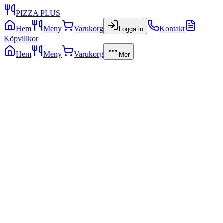
PIZZA PLUS
Hem
Meny
Varukorg
Kontakt
Logga in
Köpvillkor
Hem
Meny
Varukorg
Mer