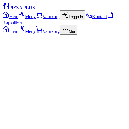
PIZZA PLUS
Hem
Meny
Varukorg
Kontakt
Logga in
Köpvillkor
Hem
Meny
Varukorg
Mer