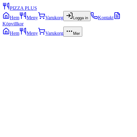
PIZZA PLUS
Hem
Meny
Varukorg
Kontakt
Logga in
Köpvillkor
Hem
Meny
Varukorg
Mer