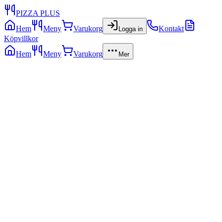
PIZZA PLUS
Hem
Meny
Varukorg
Kontakt
Logga in
Köpvillkor
Hem
Meny
Varukorg
Mer