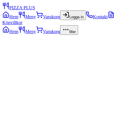
PIZZA PLUS
Hem
Meny
Varukorg
Kontakt
Logga in
Köpvillkor
Hem
Meny
Varukorg
Mer