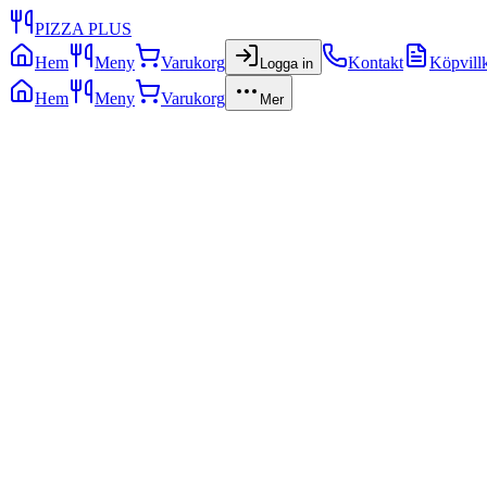
PIZZA PLUS
Hem
Meny
Varukorg
Kontakt
Köpvill
Logga in
Hem
Meny
Varukorg
Mer