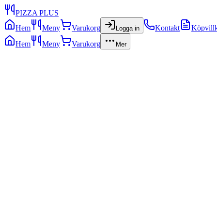
PIZZA PLUS
Hem
Meny
Varukorg
Kontakt
Köpvill
Logga in
Hem
Meny
Varukorg
Mer